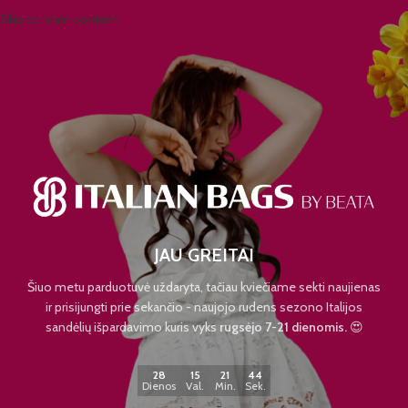
Skip to main content
JAU GREITAI
Šiuo metu parduotuvė uždaryta, tačiau kviečiame sekti naujienas
ir prisijungti prie sekančio - naujojo rudens sezono Italijos
sandėlių išpardavimo kuris vyks
rugsėjo 7-21 dienomis.
😍
28
15
21
44
Dienos
Val.
Min.
Sek.