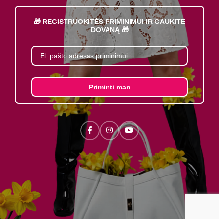
🎁 REGISTRUOKITĖS PRIMINIMUI IR GAUKITE
DOVANĄ 🎁
Priminti man