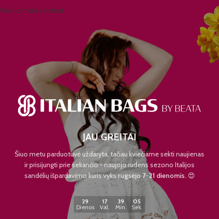
Skip to main content
JAU GREITAI
Šiuo metu parduotuvė uždaryta, tačiau kviečiame sekti naujienas
ir prisijungti prie sekančio - naujojo rudens sezono Italijos
sandėlių išpardavimo kuris vyks
rugsėjo 7-21 dienomis.
😍
29
17
39
05
Dienos
Val.
Min.
Sek.