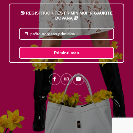
🎁 REGISTRUOKITĖS PRIMINIMUI IR GAUKITE
DOVANĄ 🎁
Priminti man