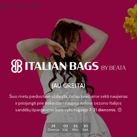
Skip to main content
JAU GREITAI
Šiuo metu parduotuvė uždaryta, tačiau kviečiame sekti naujienas
ir prisijungti prie sekančio - naujojo rudens sezono Italijos
sandėlių išpardavimo kuris vyks
rugsėjo 7-21 dienomis.
😍
29
03
55
30
Dienos
Val.
Min.
Sek.