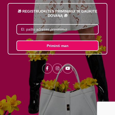
🎁 REGISTRUOKITĖS PRIMINIMUI IR GAUKITE
DOVANĄ 🎁
Priminti man