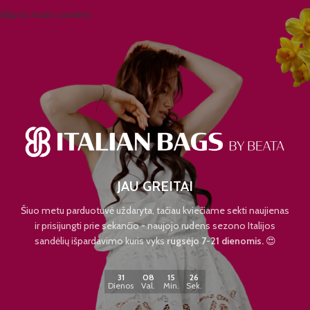
Skip to main content
JAU GREITAI
Šiuo metu parduotuvė uždaryta, tačiau kviečiame sekti naujienas
ir prisijungti prie sekančio - naujojo rudens sezono Italijos
sandėlių išpardavimo kuris vyks
rugsėjo 7-21 dienomis.
😍
31
08
15
26
Dienos
Val.
Min.
Sek.