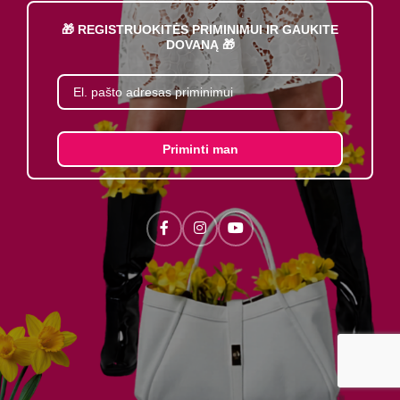
🎁 REGISTRUOKITĖS PRIMINIMUI IR GAUKITE
DOVANĄ 🎁
Priminti man