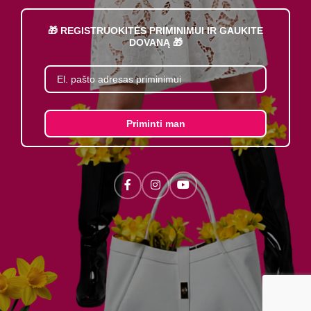
🎁 REGISTRUOKITĖS PRIMINIMUI IR GAUKITE
DOVANĄ 🎁
Priminti man