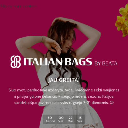
Skip to main content
JAU GREITAI
Šiuo metu parduotuvė uždaryta, tačiau kviečiame sekti naujienas
ir prisijungti prie sekančio - naujojo rudens sezono Italijos
sandėlių išpardavimo kuris vyks
rugsėjo 7-21 dienomis.
😍
30
00
29
15
Dienos
Val.
Min.
Sek.