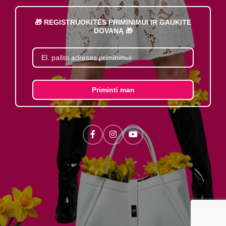
🎁 REGISTRUOKITĖS PRIMINIMUI IR GAUKITE
DOVANĄ 🎁
Priminti man