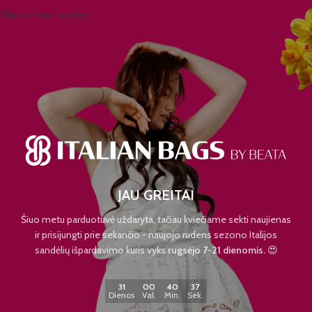
Skip to main content
JAU GREITAI
Šiuo metu parduotuvė uždaryta, tačiau kviečiame sekti naujienas
ir prisijungti prie sekančio - naujojo rudens sezono Italijos
sandėlių išpardavimo kuris vyks
rugsėjo 7-21 dienomis.
😍
31
00
40
37
Dienos
Val.
Min.
Sek.