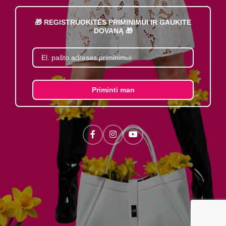
🎁 REGISTRUOKITĖS PRIMINIMUI IR GAUKITE
DOVANĄ 🎁
Priminti man