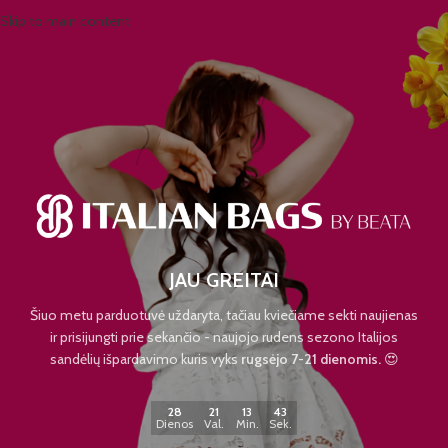
Skip to main content
JAU GREITAI
Šiuo metu parduotuvė uždaryta, tačiau kviečiame sekti naujienas
ir prisijungti prie sekančio - naujojo rudens sezono Italijos
sandėlių išpardavimo kuris vyks
rugsėjo 7-21 dienomis.
😍
28
21
13
42
Dienos
Val.
Min.
Sek.