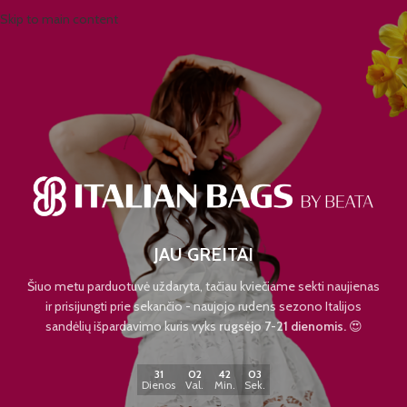
Skip to main content
JAU GREITAI
Šiuo metu parduotuvė uždaryta, tačiau kviečiame sekti naujienas
ir prisijungti prie sekančio - naujojo rudens sezono Italijos
sandėlių išpardavimo kuris vyks
rugsėjo 7-21 dienomis.
😍
31
02
42
03
Dienos
Val.
Min.
Sek.