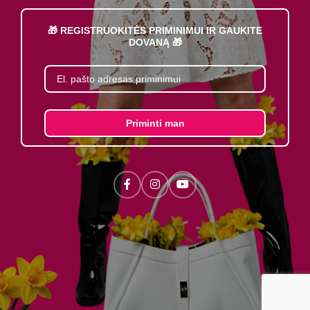
🎁 REGISTRUOKITĖS PRIMINIMUI IR GAUKITE
DOVANĄ 🎁
Priminti man