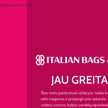
Skip to main content
JAU GREITA
Šiuo metu parduotuvė uždaryta, tačiau k
sekti naujienas ir prisijungti prie sekančio
rudens sezono Italijos sandėlių išpardavi