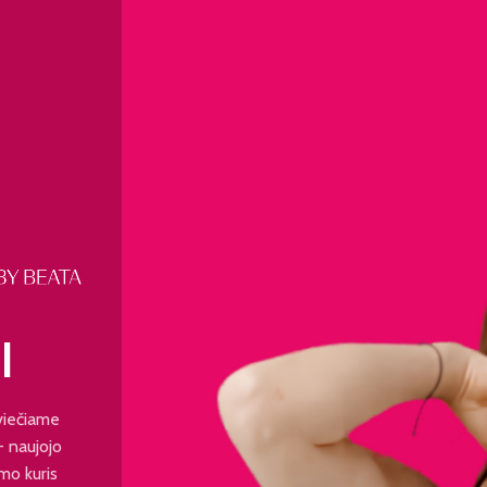
I
viečiame
 - naujojo
mo kuris