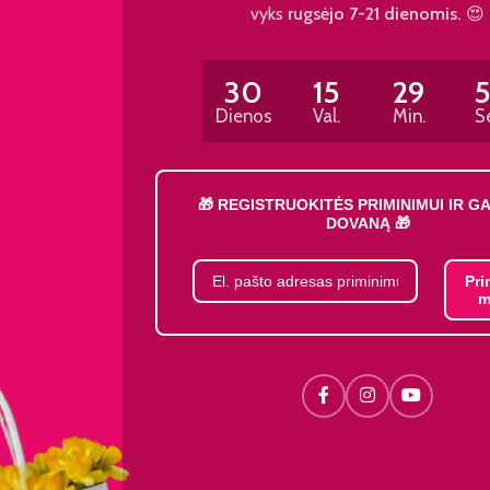
vyks
rugsėjo 7-21 dienomis.
😍
30
15
29
Dienos
Val.
Min.
S
🎁 REGISTRUOKITĖS PRIMINIMUI IR G
DOVANĄ 🎁
Pri
m