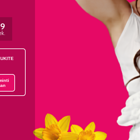
59
ek.
AUKITE
minti
an