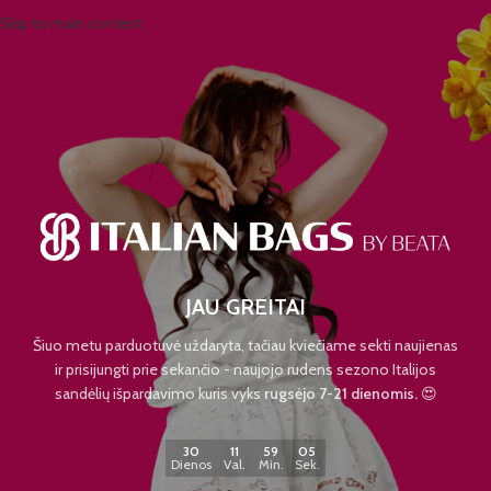
Skip to main content
JAU GREITAI
Šiuo metu parduotuvė uždaryta, tačiau kviečiame sekti naujienas
ir prisijungti prie sekančio - naujojo rudens sezono Italijos
sandėlių išpardavimo kuris vyks
rugsėjo 7-21 dienomis.
😍
30
11
59
05
Dienos
Val.
Min.
Sek.