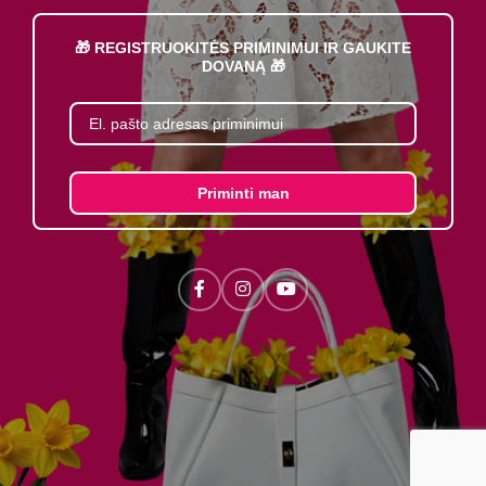
🎁 REGISTRUOKITĖS PRIMINIMUI IR GAUKITE
DOVANĄ 🎁
Priminti man