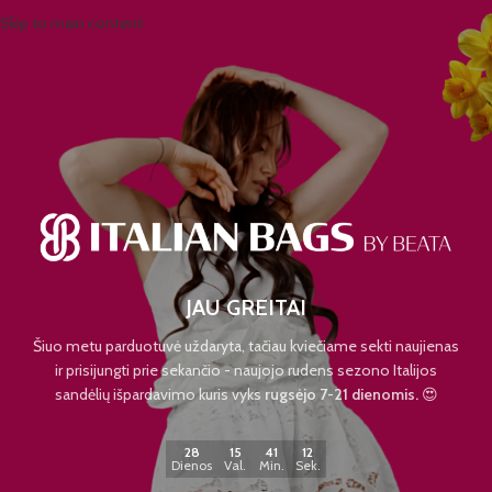
Skip to main content
JAU GREITAI
Šiuo metu parduotuvė uždaryta, tačiau kviečiame sekti naujienas
ir prisijungti prie sekančio - naujojo rudens sezono Italijos
sandėlių išpardavimo kuris vyks
rugsėjo 7-21 dienomis.
😍
28
15
41
12
Dienos
Val.
Min.
Sek.