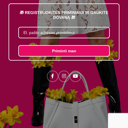
🎁 REGISTRUOKITĖS PRIMINIMUI IR GAUKITE
DOVANĄ 🎁
Priminti man