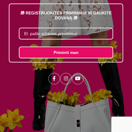
🎁 REGISTRUOKITĖS PRIMINIMUI IR GAUKITE
DOVANĄ 🎁
Priminti man