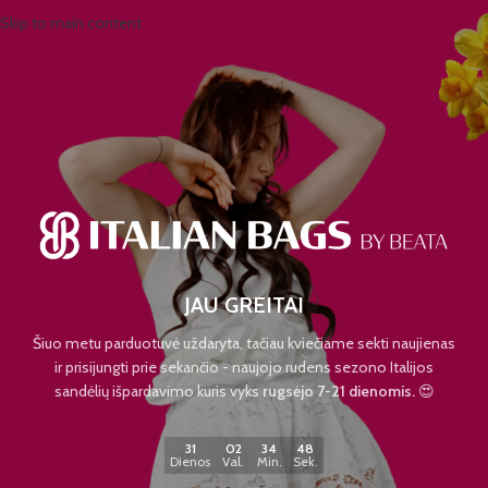
Skip to main content
JAU GREITAI
Šiuo metu parduotuvė uždaryta, tačiau kviečiame sekti naujienas
ir prisijungti prie sekančio - naujojo rudens sezono Italijos
sandėlių išpardavimo kuris vyks
rugsėjo 7-21 dienomis.
😍
31
02
34
48
Dienos
Val.
Min.
Sek.