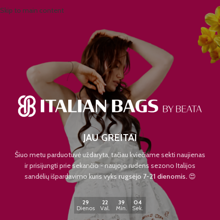
Skip to main content
JAU GREITAI
Šiuo metu parduotuvė uždaryta, tačiau kviečiame sekti naujienas
ir prisijungti prie sekančio - naujojo rudens sezono Italijos
sandėlių išpardavimo kuris vyks
rugsėjo 7-21 dienomis.
😍
29
22
39
04
Dienos
Val.
Min.
Sek.