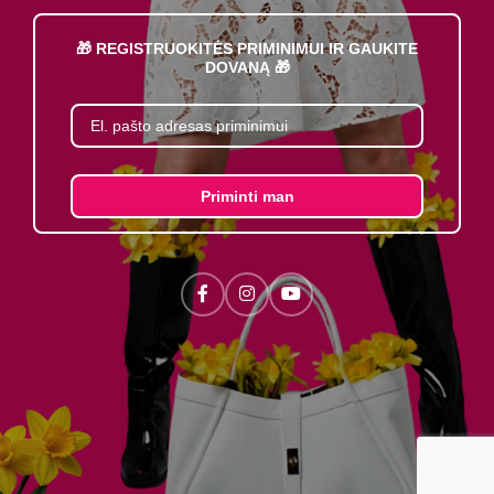
🎁 REGISTRUOKITĖS PRIMINIMUI IR GAUKITE
DOVANĄ 🎁
Priminti man