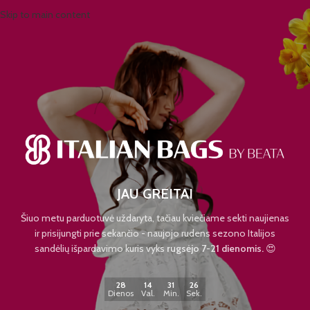
Skip to main content
JAU GREITAI
Šiuo metu parduotuvė uždaryta, tačiau kviečiame sekti naujienas
ir prisijungti prie sekančio - naujojo rudens sezono Italijos
sandėlių išpardavimo kuris vyks
rugsėjo 7-21 dienomis.
😍
28
14
31
26
Dienos
Val.
Min.
Sek.