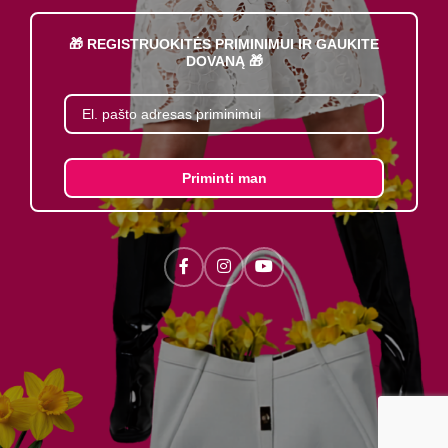
🎁 REGISTRUOKITĖS PRIMINIMUI IR GAUKITE
DOVANĄ 🎁
Priminti man