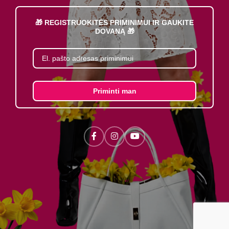
🎁 REGISTRUOKITĖS PRIMINIMUI IR GAUKITE
DOVANĄ 🎁
Priminti man