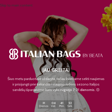
Skip to main content
JAU GREITAI
Šiuo metu parduotuvė uždaryta, tačiau kviečiame sekti naujienas
ir prisijungti prie sekančio - naujojo rudens sezono Italijos
sandėlių išpardavimo kuris vyks
rugsėjo 7-21 dienomis.
😍
31
04
41
53
Dienos
Val.
Min.
Sek.