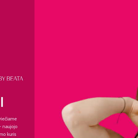
I
viečiame
 - naujojo
mo kuris