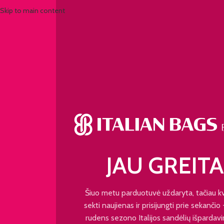
Skip to main content
JAU GREITA
Šiuo metu parduotuvė uždaryta, tačiau k
sekti naujienas ir prisijungti prie sekančio
rudens sezono Italijos sandėlių išpardavi