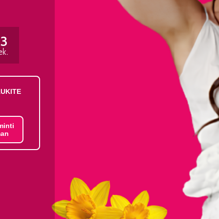
33
ek.
AUKITE
minti
an