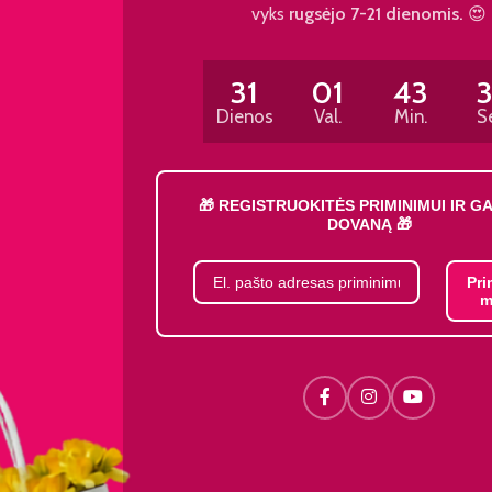
vyks
rugsėjo 7-21 dienomis.
😍
31
01
43
Dienos
Val.
Min.
S
🎁 REGISTRUOKITĖS PRIMINIMUI IR G
DOVANĄ 🎁
Pri
m