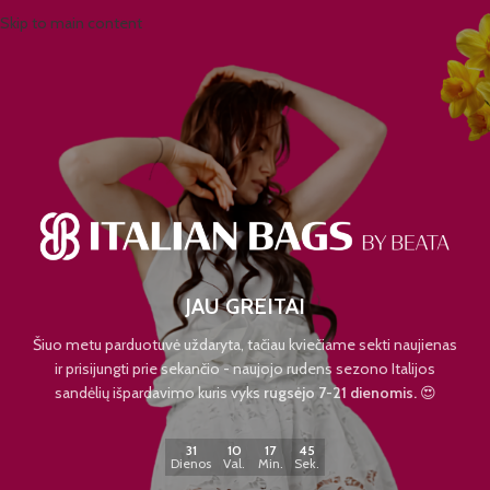
Skip to main content
JAU GREITAI
Šiuo metu parduotuvė uždaryta, tačiau kviečiame sekti naujienas
ir prisijungti prie sekančio - naujojo rudens sezono Italijos
sandėlių išpardavimo kuris vyks
rugsėjo 7-21 dienomis.
😍
31
10
17
45
Dienos
Val.
Min.
Sek.