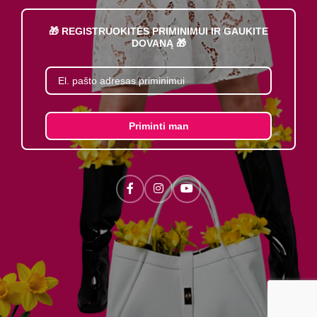
🎁 REGISTRUOKITĖS PRIMINIMUI IR GAUKITE
DOVANĄ 🎁
Priminti man