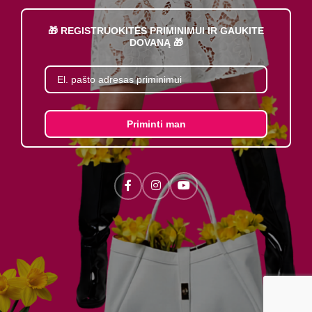
🎁 REGISTRUOKITĖS PRIMINIMUI IR GAUKITE
DOVANĄ 🎁
Priminti man