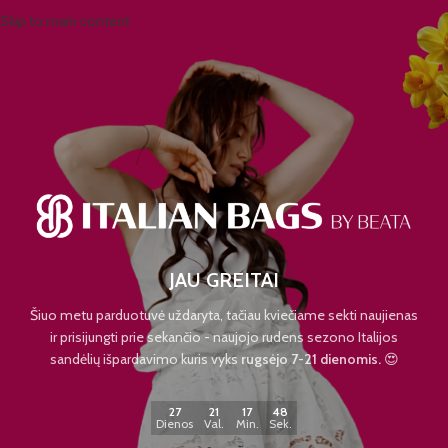
Skip to main content
JAU GREITAI
Šiuo metu parduotuvė uždaryta, tačiau kviečiame sekti naujienas
ir prisijungti prie sekančio - naujojo rudens sezono Italijos
sandėlių išpardavimo kuris vyks
rugsėjo 7-21 dienomis.
😍
27
21
17
48
Dienos
Val.
Min.
Sek.