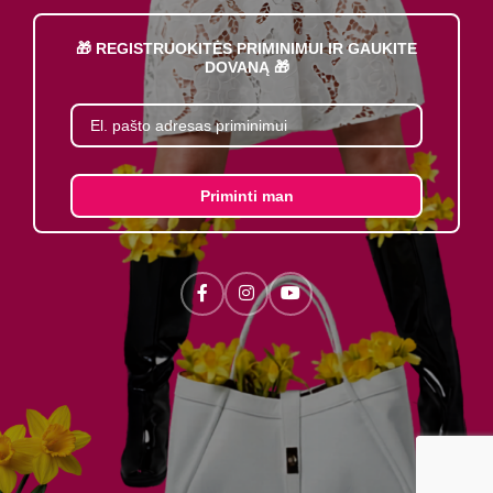
🎁 REGISTRUOKITĖS PRIMINIMUI IR GAUKITE
DOVANĄ 🎁
Priminti man