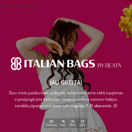
Skip to main content
JAU GREITAI
Šiuo metu parduotuvė uždaryta, tačiau kviečiame sekti naujienas
ir prisijungti prie sekančio - naujojo rudens sezono Italijos
sandėlių išpardavimo kuris vyks
rugsėjo 7-21 dienomis.
😍
30
19
33
35
Dienos
Val.
Min.
Sek.