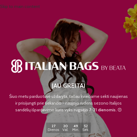
Skip to main content
JAU GREITAI
Šiuo metu parduotuvė uždaryta, tačiau kviečiame sekti naujienas
ir prisijungti prie sekančio - naujojo rudens sezono Italijos
sandėlių išpardavimo kuris vyks
rugsėjo 7-21 dienomis.
😍
27
20
49
52
Dienos
Val.
Min.
Sek.