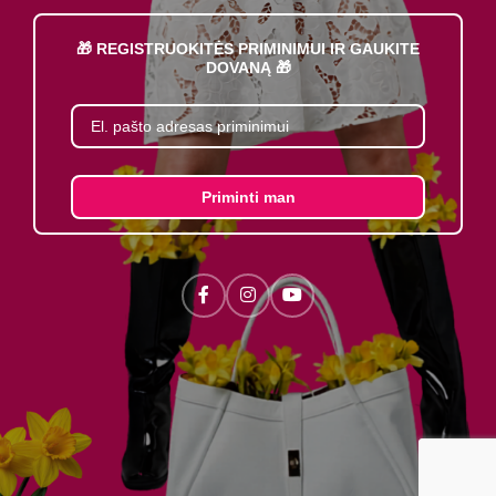
🎁 REGISTRUOKITĖS PRIMINIMUI IR GAUKITE
DOVANĄ 🎁
Priminti man