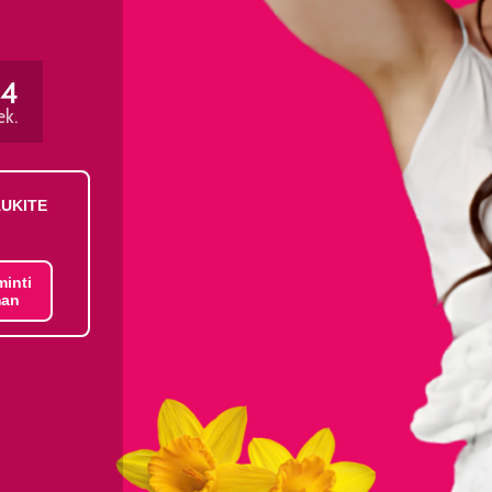
34
ek.
AUKITE
minti
an