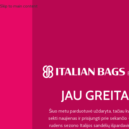
Skip to main content
JAU GREITA
Šiuo metu parduotuvė uždaryta, tačiau k
sekti naujienas ir prisijungti prie sekančio
rudens sezono Italijos sandėlių išpardavi