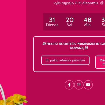
vyks
rugsėjo 7-21 dienomis.
😍
31
20
48
Dienos
Val.
Min.
S
🎁 REGISTRUOKITĖS PRIMINIMUI IR G
DOVANĄ 🎁
Pri
m