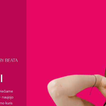
I
viečiame
 - naujojo
mo kuris