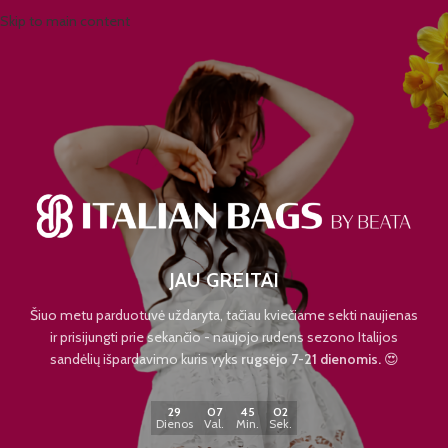
Skip to main content
JAU GREITAI
Šiuo metu parduotuvė uždaryta, tačiau kviečiame sekti naujienas
ir prisijungti prie sekančio - naujojo rudens sezono Italijos
sandėlių išpardavimo kuris vyks
rugsėjo 7-21 dienomis.
😍
29
07
45
02
Dienos
Val.
Min.
Sek.