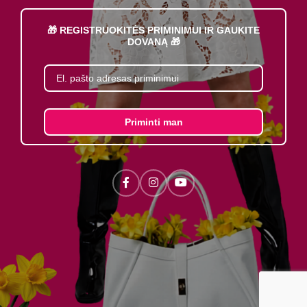
🎁 REGISTRUOKITĖS PRIMINIMUI IR GAUKITE
DOVANĄ 🎁
Priminti man