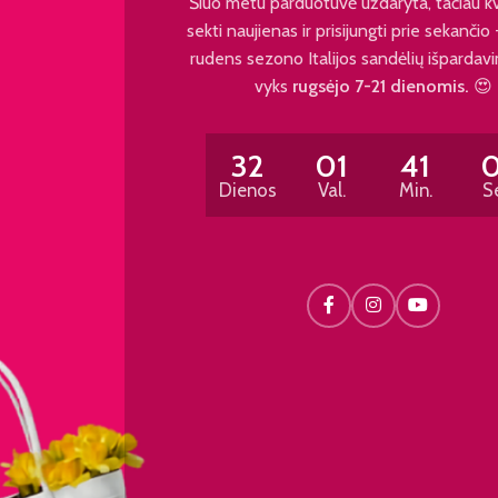
Šiuo metu parduotuvė uždaryta, tačiau k
sekti naujienas ir prisijungti prie sekančio
rudens sezono Italijos sandėlių išpardavi
vyks
rugsėjo 7-21 dienomis.
😍
32
01
41
Dienos
Val.
Min.
S