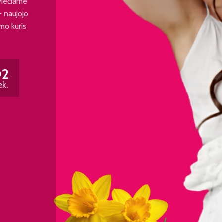
viečiame
 - naujojo
mo kuris
01
ek.