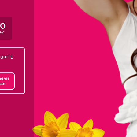
50
ek.
AUKITE
minti
an