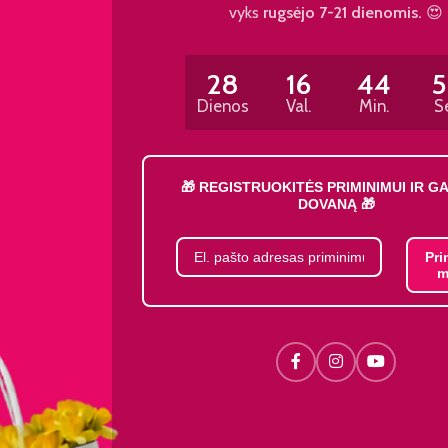
vyks
rugsėjo 7-21 dienomis.
😍
28
16
44
Dienos
Val.
Min.
S
🎁 REGISTRUOKITĖS PRIMINIMUI IR G
DOVANĄ 🎁
Pri
m