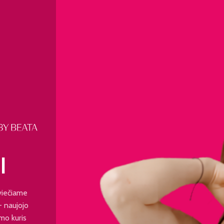
I
viečiame
 - naujojo
mo kuris