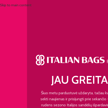
Skip to main content
JAU GREITA
Šiuo metu parduotuvė uždaryta, tačiau k
sekti naujienas ir prisijungti prie sekančio
rudens sezono Italijos sandėlių išpardavi