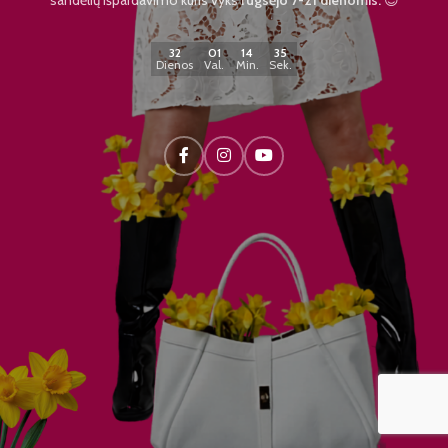
32
01
14
34
Dienos
Val.
Min.
Sek.