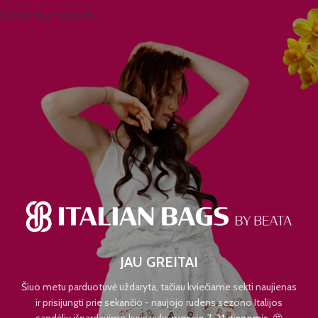
Skip to main content
JAU GREITAI
Šiuo metu parduotuvė uždaryta, tačiau kviečiame sekti naujienas
ir prisijungti prie sekančio - naujojo rudens sezono Italijos
sandėlių išpardavimo kuris vyks
rugsėjo 7-21 dienomis.
😍