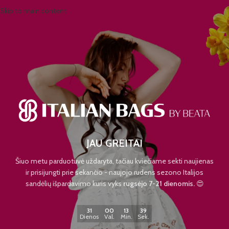
Skip to main content
JAU GREITAI
Šiuo metu parduotuvė uždaryta, tačiau kviečiame sekti naujienas
ir prisijungti prie sekančio - naujojo rudens sezono Italijos
sandėlių išpardavimo kuris vyks
rugsėjo 7-21 dienomis.
😍
31
00
13
39
Dienos
Val.
Min.
Sek.