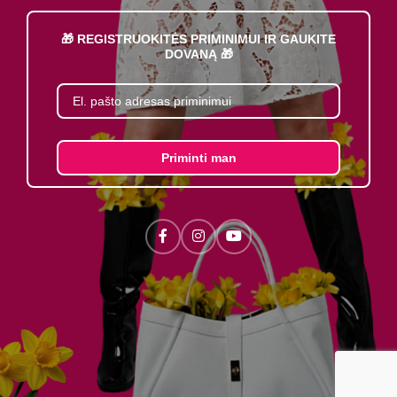
🎁 REGISTRUOKITĖS PRIMINIMUI IR GAUKITE
DOVANĄ 🎁
Priminti man