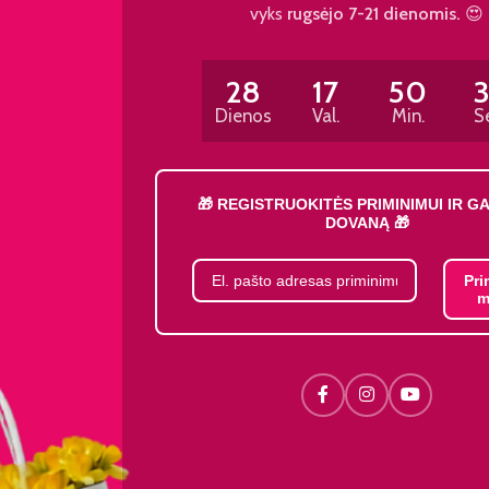
vyks
rugsėjo 7-21 dienomis.
😍
28
17
50
Dienos
Val.
Min.
S
🎁 REGISTRUOKITĖS PRIMINIMUI IR G
DOVANĄ 🎁
Pri
m