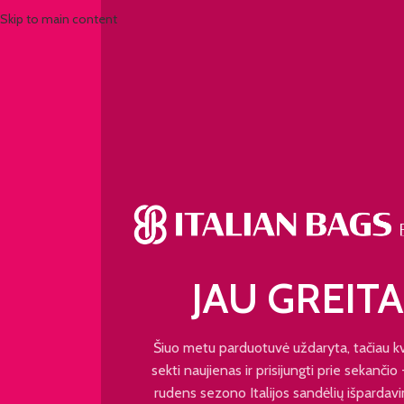
Skip to main content
JAU GREITA
Šiuo metu parduotuvė uždaryta, tačiau k
sekti naujienas ir prisijungti prie sekančio
rudens sezono Italijos sandėlių išpardavi