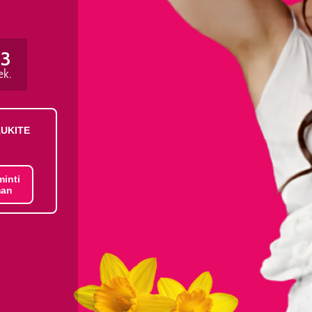
33
ek.
AUKITE
minti
an