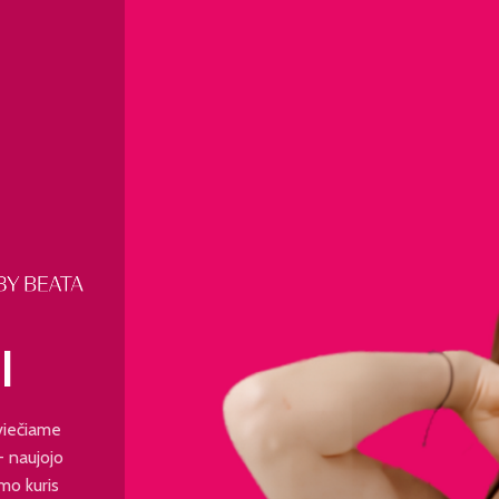
I
viečiame
 - naujojo
mo kuris