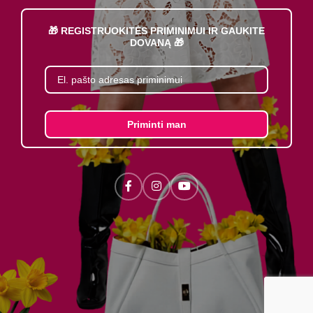
🎁 REGISTRUOKITĖS PRIMINIMUI IR GAUKITE
DOVANĄ 🎁
Priminti man