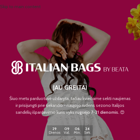
Skip to main content
JAU GREITAI
Šiuo metu parduotuvė uždaryta, tačiau kviečiame sekti naujienas
ir prisijungti prie sekančio - naujojo rudens sezono Italijos
sandėlių išpardavimo kuris vyks
rugsėjo 7-21 dienomis.
😍
29
09
06
24
Dienos
Val.
Min.
Sek.