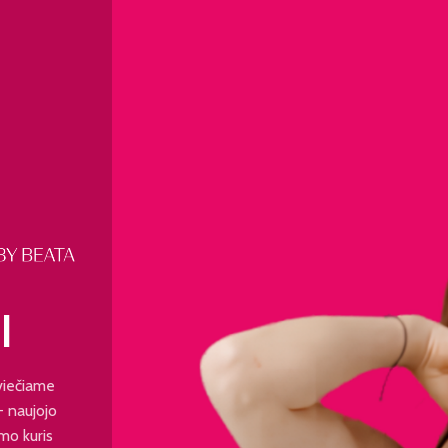
I
viečiame
 - naujojo
mo kuris