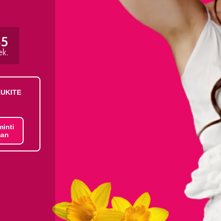
45
ek.
AUKITE
minti
an