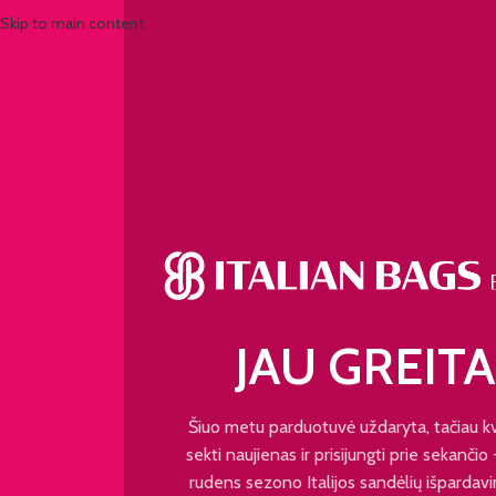
Skip to main content
JAU GREITA
Šiuo metu parduotuvė uždaryta, tačiau k
sekti naujienas ir prisijungti prie sekančio
rudens sezono Italijos sandėlių išpardavi