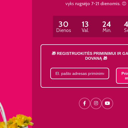
vyks
rugsėjo 7-21 dienomis.
😍
30
13
24
Dienos
Val.
Min.
S
🎁 REGISTRUOKITĖS PRIMINIMUI IR G
DOVANĄ 🎁
Pri
m