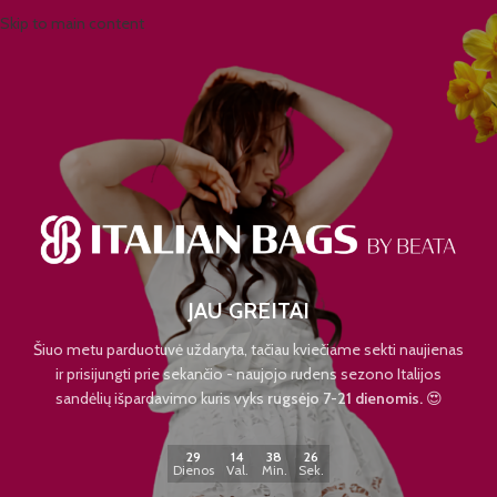
Skip to main content
JAU GREITAI
Šiuo metu parduotuvė uždaryta, tačiau kviečiame sekti naujienas
ir prisijungti prie sekančio - naujojo rudens sezono Italijos
sandėlių išpardavimo kuris vyks
rugsėjo 7-21 dienomis.
😍
29
14
38
26
Dienos
Val.
Min.
Sek.