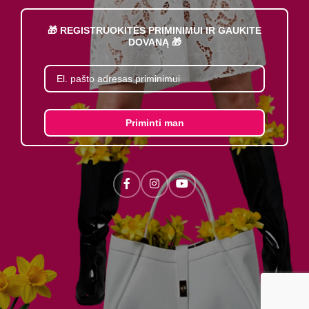
🎁 REGISTRUOKITĖS PRIMINIMUI IR GAUKITE
DOVANĄ 🎁
Priminti man