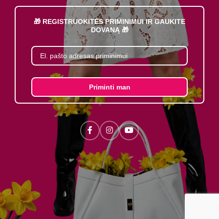
🎁 REGISTRUOKITĖS PRIMINIMUI IR GAUKITE
DOVANĄ 🎁
Priminti man