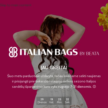
Skip to main content
JAU GREITAI
Šiuo metu parduotuvė uždaryta, tačiau kviečiame sekti naujienas
ir prisijungti prie sekančio - naujojo rudens sezono Italijos
sandėlių išpardavimo kuris vyks
rugsėjo 7-21 dienomis.
😍
29
19
25
32
Dienos
Val.
Min.
Sek.