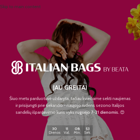
Skip to main content
JAU GREITAI
Šiuo metu parduotuvė uždaryta, tačiau kviečiame sekti naujienas
ir prisijungti prie sekančio - naujojo rudens sezono Italijos
sandėlių išpardavimo kuris vyks
rugsėjo 7-21 dienomis.
😍
30
11
08
53
Dienos
Val.
Min.
Sek.