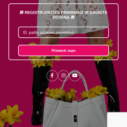
🎁 REGISTRUOKITĖS PRIMINIMUI IR GAUKITE
DOVANĄ 🎁
Priminti man