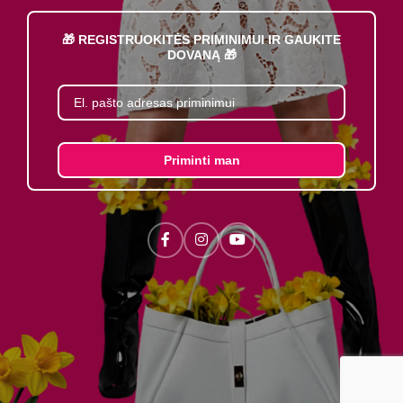
🎁 REGISTRUOKITĖS PRIMINIMUI IR GAUKITE
DOVANĄ 🎁
Priminti man