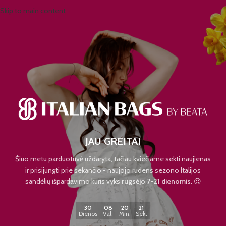
Skip to main content
JAU GREITAI
Šiuo metu parduotuvė uždaryta, tačiau kviečiame sekti naujienas
ir prisijungti prie sekančio - naujojo rudens sezono Italijos
sandėlių išpardavimo kuris vyks
rugsėjo 7-21 dienomis.
😍
30
08
20
21
Dienos
Val.
Min.
Sek.