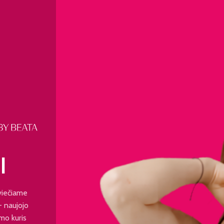
I
viečiame
 - naujojo
mo kuris