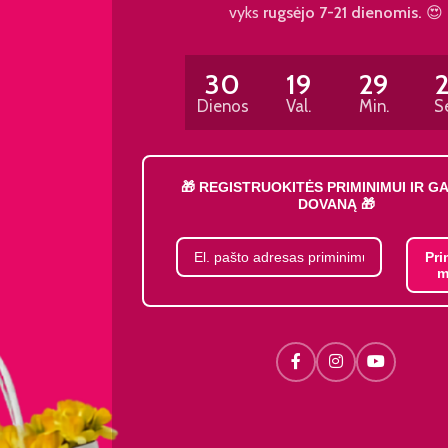
vyks
rugsėjo 7-21 dienomis.
😍
30
19
29
Dienos
Val.
Min.
S
🎁 REGISTRUOKITĖS PRIMINIMUI IR G
DOVANĄ 🎁
Pri
m