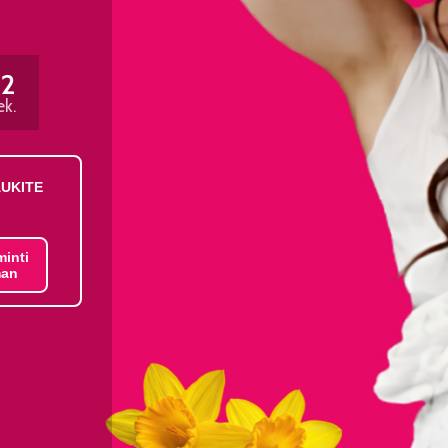
21
ek.
AUKITE
minti
an