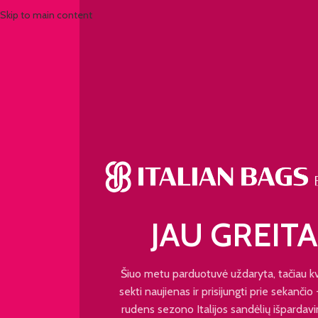
Skip to main content
JAU GREITA
Šiuo metu parduotuvė uždaryta, tačiau k
sekti naujienas ir prisijungti prie sekančio
rudens sezono Italijos sandėlių išpardavi