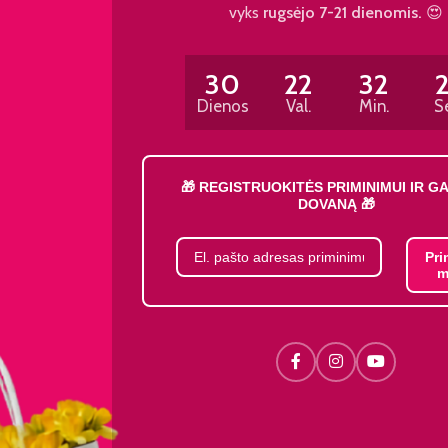
vyks
rugsėjo 7-21 dienomis.
😍
30
22
32
Dienos
Val.
Min.
S
🎁 REGISTRUOKITĖS PRIMINIMUI IR G
DOVANĄ 🎁
Pri
m