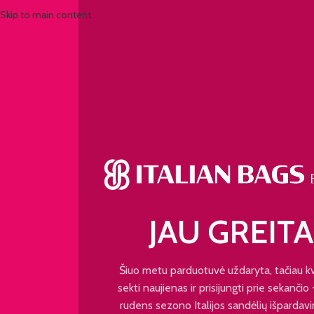
Skip to main content
JAU GREITA
Šiuo metu parduotuvė uždaryta, tačiau k
sekti naujienas ir prisijungti prie sekančio
rudens sezono Italijos sandėlių išpardavi