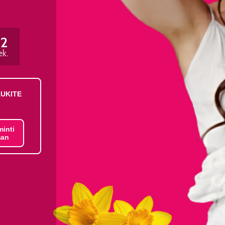
22
ek.
AUKITE
minti
an