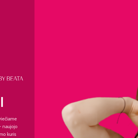
I
viečiame
 - naujojo
mo kuris