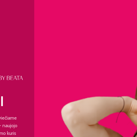
I
viečiame
 - naujojo
mo kuris