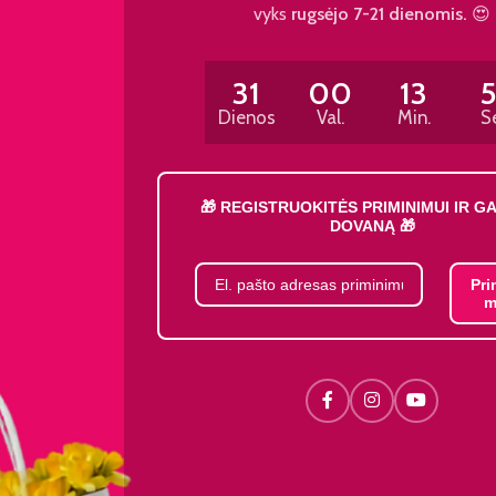
vyks
rugsėjo 7-21 dienomis.
😍
31
00
13
Dienos
Val.
Min.
S
🎁 REGISTRUOKITĖS PRIMINIMUI IR G
DOVANĄ 🎁
Pri
m