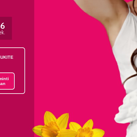
56
ek.
AUKITE
minti
an