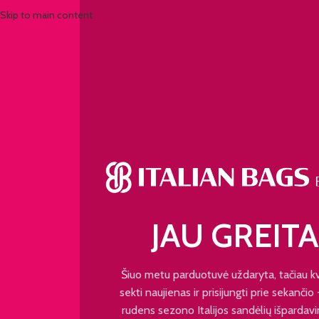
Skip to main content
JAU GREITA
Šiuo metu parduotuvė uždaryta, tačiau k
sekti naujienas ir prisijungti prie sekančio
rudens sezono Italijos sandėlių išpardavi