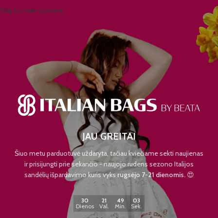
Skip to main content
JAU GREITAI
Šiuo metu parduotuvė uždaryta, tačiau kviečiame sekti naujienas
ir prisijungti prie sekančio - naujojo rudens sezono Italijos
sandėlių išpardavimo kuris vyks
rugsėjo 7-21 dienomis.
😍
30
21
49
03
Dienos
Val.
Min.
Sek.