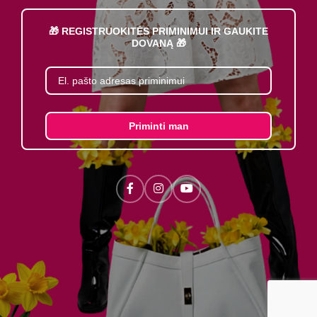
🎁 REGISTRUOKITĖS PRIMINIMUI IR GAUKITE
DOVANĄ 🎁
Priminti man