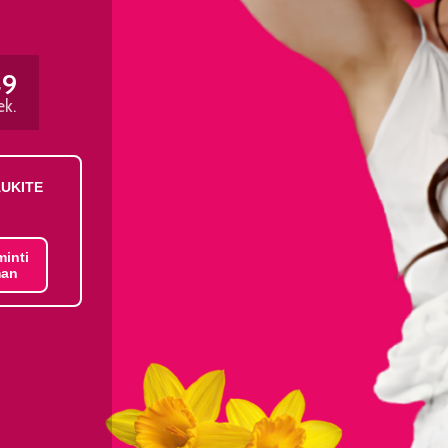
48
ek.
AUKITE
minti
an