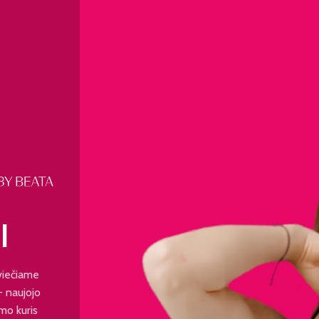
I
viečiame
 - naujojo
mo kuris