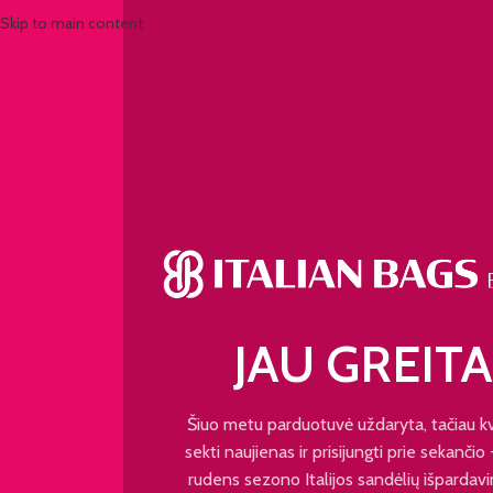
Skip to main content
JAU GREITA
Šiuo metu parduotuvė uždaryta, tačiau k
sekti naujienas ir prisijungti prie sekančio
rudens sezono Italijos sandėlių išpardavi