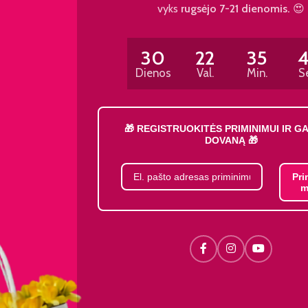
vyks
rugsėjo 7-21 dienomis.
😍
30
22
35
Dienos
Val.
Min.
S
🎁 REGISTRUOKITĖS PRIMINIMUI IR G
DOVANĄ 🎁
Pri
m