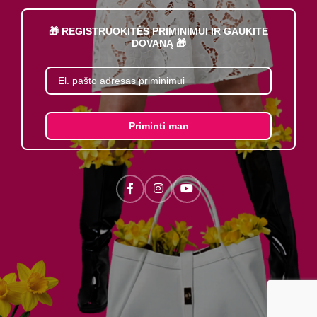
🎁 REGISTRUOKITĖS PRIMINIMUI IR GAUKITE
DOVANĄ 🎁
Priminti man