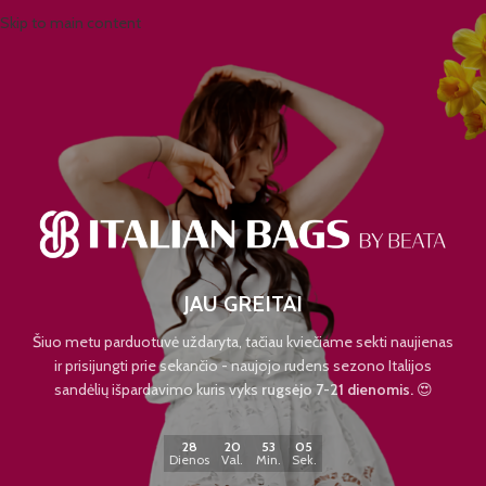
Skip to main content
JAU GREITAI
Šiuo metu parduotuvė uždaryta, tačiau kviečiame sekti naujienas
ir prisijungti prie sekančio - naujojo rudens sezono Italijos
sandėlių išpardavimo kuris vyks
rugsėjo 7-21 dienomis.
😍
28
20
53
04
Dienos
Val.
Min.
Sek.