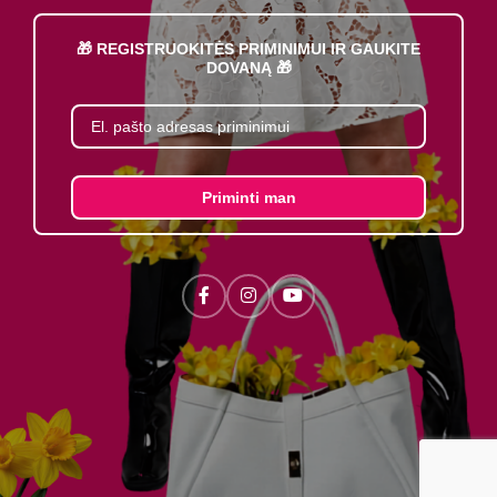
🎁 REGISTRUOKITĖS PRIMINIMUI IR GAUKITE
DOVANĄ 🎁
Priminti man