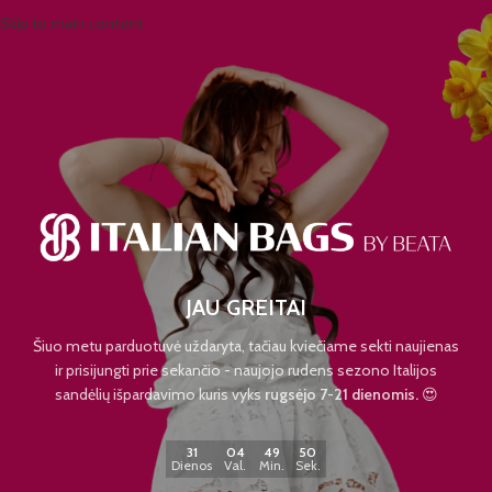
Skip to main content
JAU GREITAI
Šiuo metu parduotuvė uždaryta, tačiau kviečiame sekti naujienas
ir prisijungti prie sekančio - naujojo rudens sezono Italijos
sandėlių išpardavimo kuris vyks
rugsėjo 7-21 dienomis.
😍
31
04
49
50
Dienos
Val.
Min.
Sek.