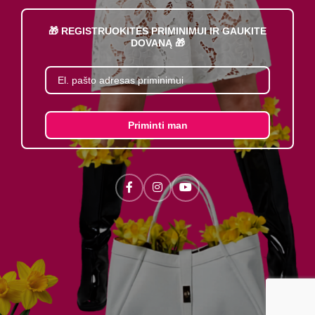
🎁 REGISTRUOKITĖS PRIMINIMUI IR GAUKITE
DOVANĄ 🎁
Priminti man