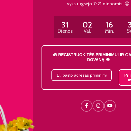
vyks
rugsėjo 7-21 dienomis.
😍
31
02
16
Dienos
Val.
Min.
S
🎁 REGISTRUOKITĖS PRIMINIMUI IR G
DOVANĄ 🎁
Pri
m