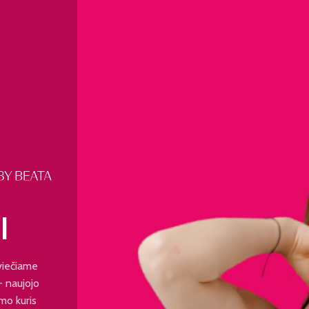
I
viečiame
 - naujojo
mo kuris