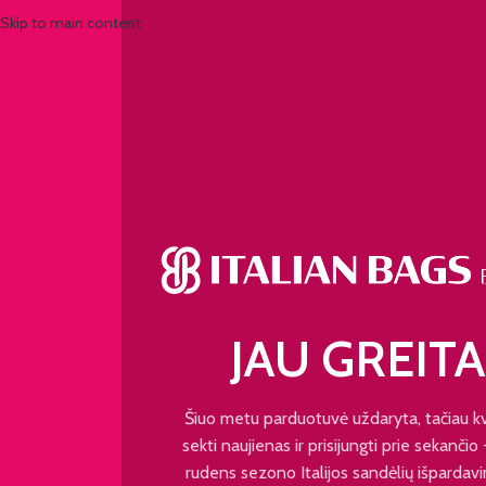
Skip to main content
JAU GREITA
Šiuo metu parduotuvė uždaryta, tačiau k
sekti naujienas ir prisijungti prie sekančio
rudens sezono Italijos sandėlių išpardavi