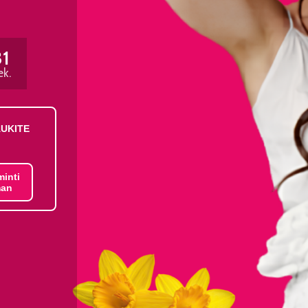
31
ek.
AUKITE
minti
an