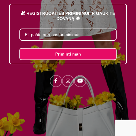
🎁 REGISTRUOKITĖS PRIMINIMUI IR GAUKITE
DOVANĄ 🎁
Priminti man