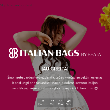
Skip to main content
JAU GREITAI
Šiuo metu parduotuvė uždaryta, tačiau kviečiame sekti naujienas
ir prisijungti prie sekančio - naujojo rudens sezono Italijos
sandėlių išpardavimo kuris vyks
rugsėjo 7-21 dienomis.
😍
31
17
50
49
Dienos
Val.
Min.
Sek.