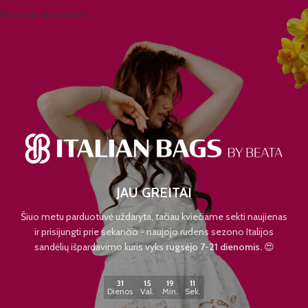
Skip to main content
JAU GREITAI
Šiuo metu parduotuvė uždaryta, tačiau kviečiame sekti naujienas
ir prisijungti prie sekančio - naujojo rudens sezono Italijos
sandėlių išpardavimo kuris vyks
rugsėjo 7-21 dienomis.
😍
31
15
19
10
Dienos
Val.
Min.
Sek.