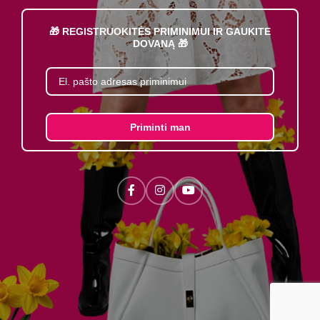
🎁 REGISTRUOKITĖS PRIMINIMUI IR GAUKITE
DOVANĄ 🎁
Priminti man