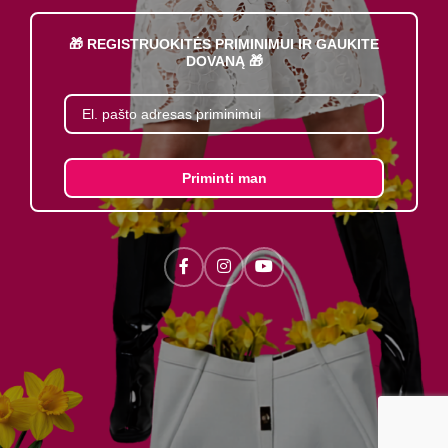
🎁 REGISTRUOKITĖS PRIMINIMUI IR GAUKITE
DOVANĄ 🎁
Priminti man