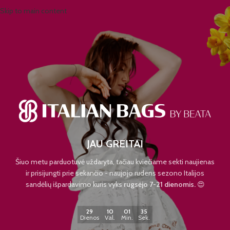
Skip to main content
JAU GREITAI
Šiuo metu parduotuvė uždaryta, tačiau kviečiame sekti naujienas
ir prisijungti prie sekančio - naujojo rudens sezono Italijos
sandėlių išpardavimo kuris vyks
rugsėjo 7-21 dienomis.
😍
29
10
01
35
Dienos
Val.
Min.
Sek.