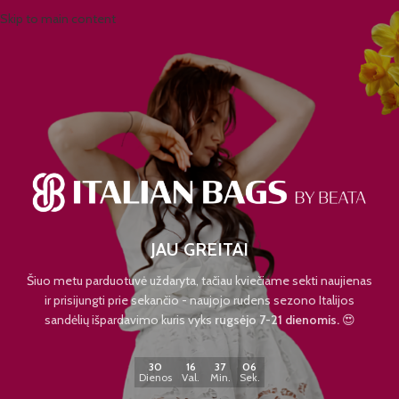
Skip to main content
JAU GREITAI
Šiuo metu parduotuvė uždaryta, tačiau kviečiame sekti naujienas
ir prisijungti prie sekančio - naujojo rudens sezono Italijos
sandėlių išpardavimo kuris vyks
rugsėjo 7-21 dienomis.
😍
30
16
37
06
Dienos
Val.
Min.
Sek.