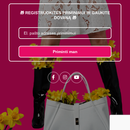
🎁 REGISTRUOKITĖS PRIMINIMUI IR GAUKITE
DOVANĄ 🎁
Priminti man