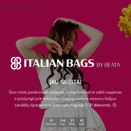
Skip to main content
JAU GREITAI
Šiuo metu parduotuvė uždaryta, tačiau kviečiame sekti naujienas
ir prisijungti prie sekančio - naujojo rudens sezono Italijos
sandėlių išpardavimo kuris vyks
rugsėjo 7-21 dienomis.
😍
31
04
37
42
Dienos
Val.
Min.
Sek.