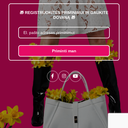
🎁 REGISTRUOKITĖS PRIMINIMUI IR GAUKITE
DOVANĄ 🎁
Priminti man